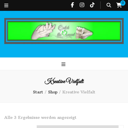
0
Catch the Moment
Erinnerungen für die Ewigkeit
Kreative Vielfalt
Start
/
Shop
/
Kreative Vielfalt
Alle 3 Ergebnisse werden angezeigt