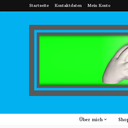
Startseite
Kontaktdaten
Mein Konto
Catch the Momen
Erinnerungen für die Ewigkeit
Über mich
Sho