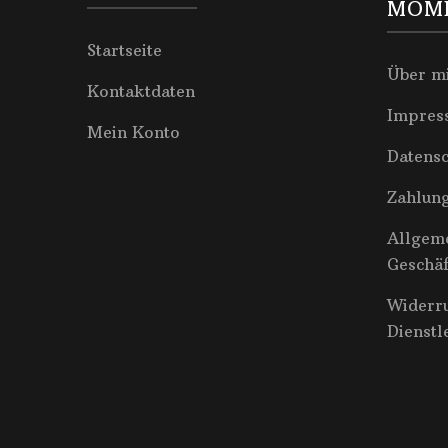
MOM
Startseite
Über m
Kontaktdaten
Impres
Mein Konto
Datens
Zahlun
Allgem
Geschä
Widerr
Dienstl