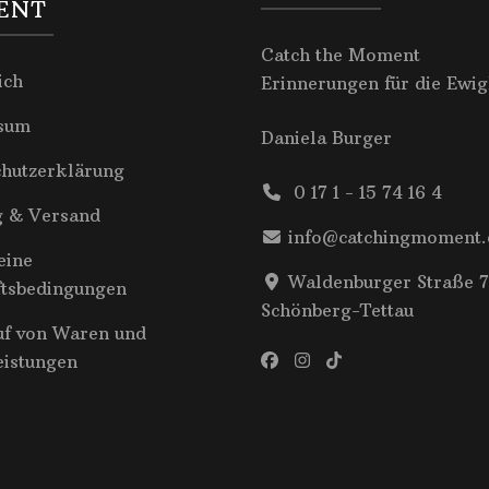
ENT
Catch the Moment
ich
Erinnerungen für die Ewig
sum
Daniela Burger
chutzerklärung
0 17 1 - 15 74 16 4
g & Versand
info@catchingmoment.
eine
Waldenburger Straße 7
ftsbedingungen
Schönberg-Tettau
uf von Waren und
eistungen