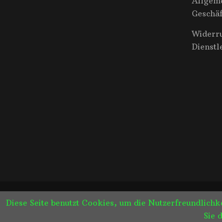
Allgem
Geschä
Widerr
Dienstl
2022 Copyright Catch the Moment-Daniela B
Diese Seite benutzt Cookies, um die Nutzerfreundlich
Sie 