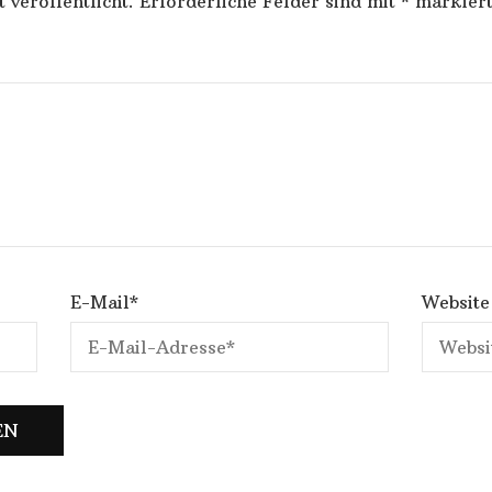
 veröffentlicht.
Erforderliche Felder sind mit
*
markier
E-Mail
*
Website