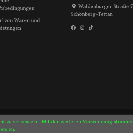
eine
Waldenburger Straße 7
ftsbedingungen
Schönberg-Tettau
uf von Waren und
eistungen
urger. All Rights Reserved.
Blossom Feminine | Entwickelt von
keit zu verbessern. Mit der weiteren Verwendung stimme
Datenschutzerklärung
dem zu.