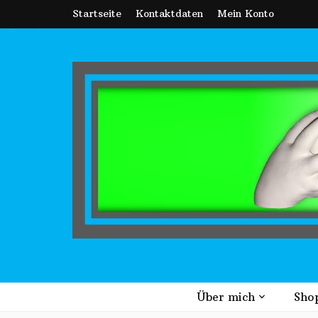
Startseite
Kontaktdaten
Mein Konto
Catch the Momen
Erinnerungen für die Ewigkeit
Über mich
Sho