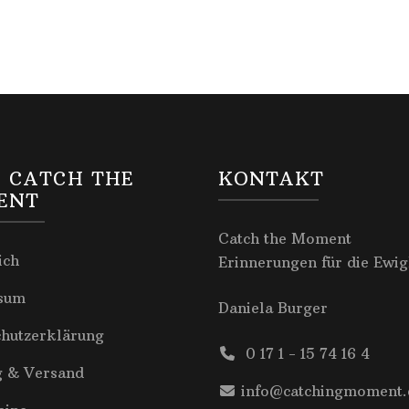
 CATCH THE
KONTAKT
ENT
Catch the Moment
ich
Erinnerungen für die Ewig
sum
Daniela Burger
chutzerklärung
0 17 1 - 15 74 16 4
g & Versand
info@catchingmoment.